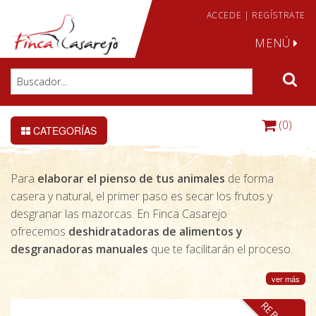
ACCEDE
|
REGÍSTRATE
MENÚ
(0)
CATEGORÍAS
Para
elaborar el pienso de tus animales
de forma
casera y natural, el primer paso es secar los frutos y
desgranar las mazorcas. En Finca Casarejo
ofrecemos
deshidratadoras de alimentos y
desgranadoras manuales
que te facilitarán el proceso.
ver más