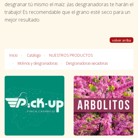
desgranar tú mismo el maíz: ¡las desgranadoras te harán el
trabajo! Es recomendable que el grano esté seco para un
mejor resultado.
volver arriba
Inicio
Catálogo
NUESTROS PRODUCTOS
Molinos y desgranadoras
Desgranadoras-secadoras