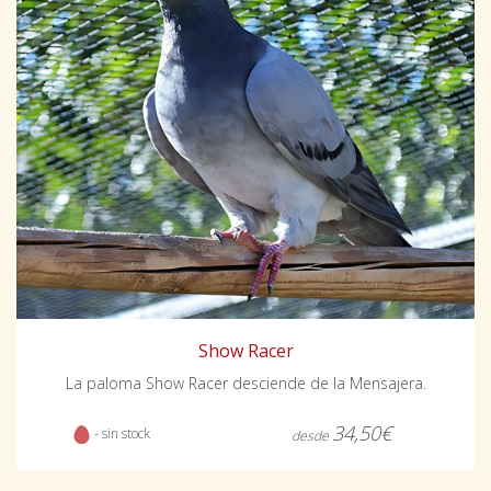
Show Racer
La paloma Show Racer desciende de la Mensajera.
34,50€
- sin stock
desde