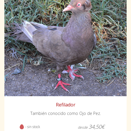
Refilador
También conocido como Ojo de Pez.
34,50€
- sin stock
desde