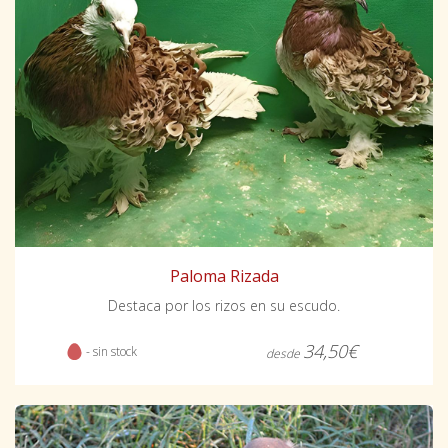
Paloma Rizada
Destaca por los rizos en su escudo.
34,50€
- sin stock
desde