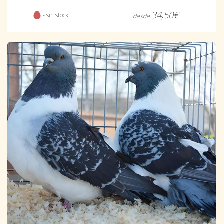
34,50€
- sin stock
desde