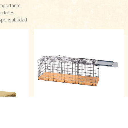
importante.
oedores.
ponsabilidad.
Jaula trampa ratas
es vivos.
Atrapa animales vivos sin dañarles.