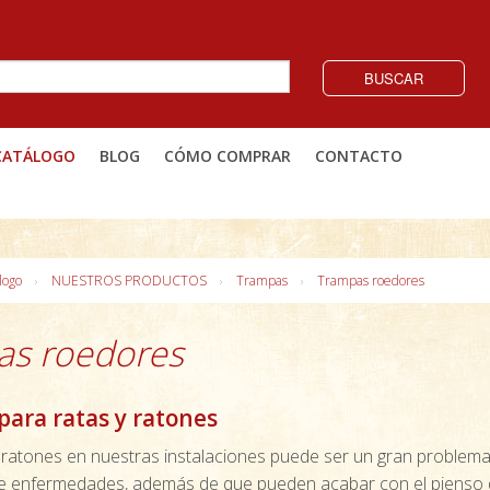
BUSCAR
CATÁLOGO
BLOG
CÓMO COMPRAR
CONTACTO
logo
NUESTROS PRODUCTOS
Trampas
Trampas roedores
as roedores
ara ratas y ratones
 ratones en nuestras instalaciones puede ser un gran problema
e enfermedades, además de que pueden acabar con el pienso 