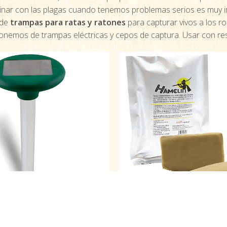
minar con las plagas cuando tenemos problemas serios es muy 
 de
trampas para ratas y ratones
para capturar vivos a los r
onemos de trampas eléctricas y cepos de captura. Usar con res
Ahuyentador de topos por vibraciones
Hamelin
¡Adiós, topos!
Cebo para atrapar roedor