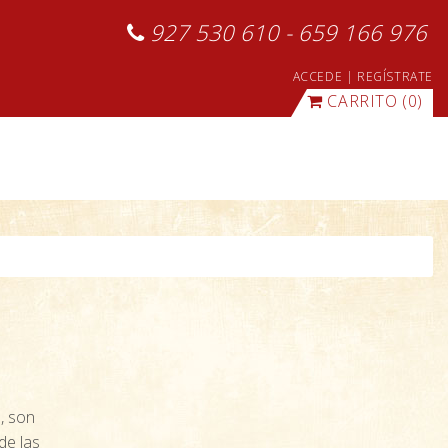
927 530 610 - 659 166 976
ACCEDE
|
REGÍSTRATE
CARRITO
(0)
, son
de las