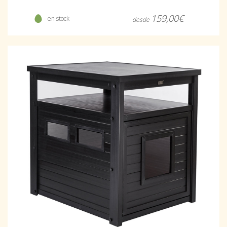
159,00€
- en stock
desde