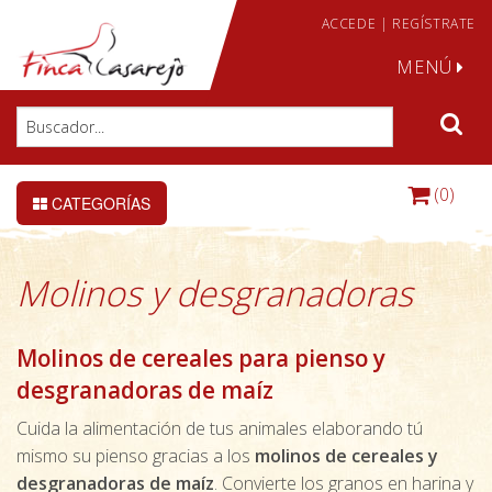
ACCEDE
|
REGÍSTRATE
MENÚ
(0)
CATEGORÍAS
Molinos y desgranadoras
Molinos de cereales para pienso y
desgranadoras de maíz
Cuida la alimentación de tus animales elaborando tú
mismo su pienso gracias a los
molinos de cereales y
desgranadoras de maíz
. Convierte los granos en harina y