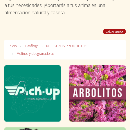
a tus necesidades. ¡Aportarás a tus animales una
alimentación natural y casera!
volver arriba
Inicio
Catálogo
NUESTROS PRODUCTOS
Molinos y desgranadoras