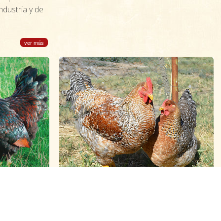
ndustria y de
ver más
Bielefelder