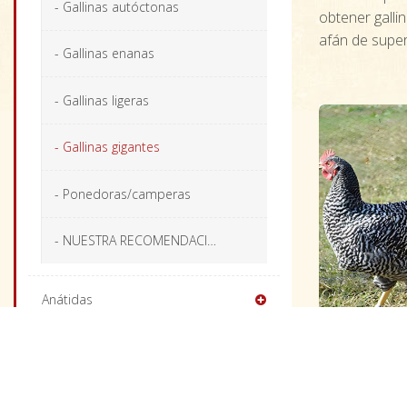
- Gallinas autóctonas
obtener galli
afán de super
- Gallinas enanas
- Gallinas ligeras
- Gallinas gigantes
- Ponedoras/camperas
- NUESTRA RECOMENDACIÓN
Anátidas
Faisanes
Perdices