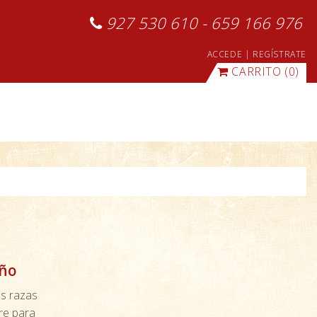
927 530 610 - 659 166 976
ACCEDE
|
REGÍSTRATE
CARRITO
(0)
año
as razas
bre para