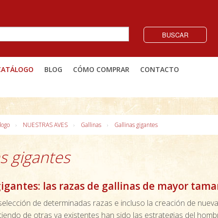
BUSCAR
CATÁLOGO
BLOG
CÓMO COMPRAR
CONTACTO
logo
NUESTRAS AVES
Gallinas
Gallinas gigantes
as gigantes
gigantes: las razas de gallinas de mayor tam
 selección de determinadas razas e incluso la creación de nuev
rtiendo de otras ya existentes han sido las estrategias del hom