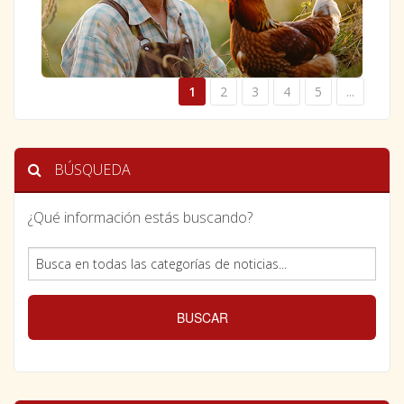
1
2
3
4
5
...
BÚSQUEDA
¿Qué información estás buscando?
BUSCAR