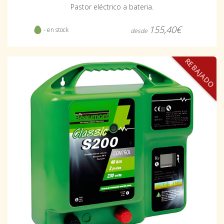
Pastor eléctrico a bateria.
155,40€
- en stock
desde
REBAJADO