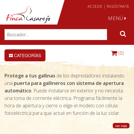
ACCEDE
|
REGÍSTRATE
MENÚ
(0)
CATEGORÍAS
Protege a tus gallinas
de los depredadores instalando
una
puerta para gallineros con sistema de apertura
automático
. Puede instalarse en exterior y no necesita
una toma de corriente eléctrica. Programa fácilmente la
hora de apertura y cierre o elige el modelo con célula
fotoeléctrica para que actué en función de la luz solar.
ver más