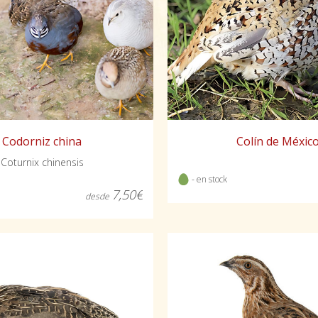
Codorniz china
Colín de Méxic
Coturnix chinensis
- en stock
7,50€
desde