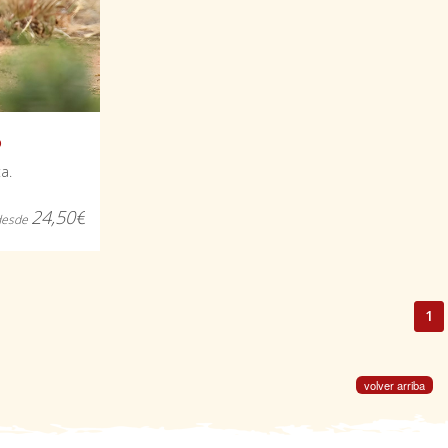
o
a.
24,50€
desde
1
volver arriba