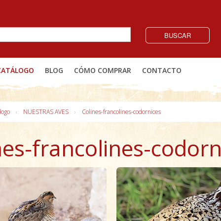
BUSCAR
CATÁLOGO
BLOG
CÓMO COMPRAR
CONTACTO
logo
NUESTRAS AVES
Colines-francolines-codornices
nes-francolines-codorn