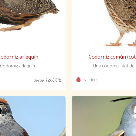
Codorniz común (cot
Codorniz arlequín
Una codorniz fácil de c
Codorniz arlequín.
18,00€
- sin stock
desde