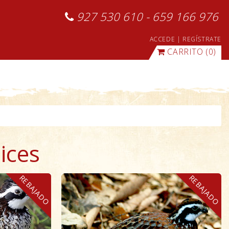
927 530 610 - 659 166 976
ACCEDE
|
REGÍSTRATE
CARRITO
(0)
ices
REBAJADO
REBAJADO