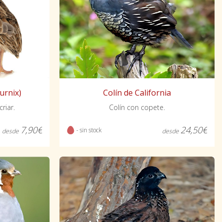
urnix)
Colín de California
riar.
Colín con copete.
7,90€
24,50€
- sin stock
desde
desde