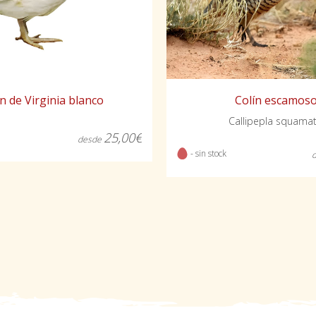
ín de Virginia blanco
Colín escamos
Callipepla squamat
25,00€
desde
- sin stock