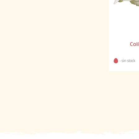
Col
- sin stock