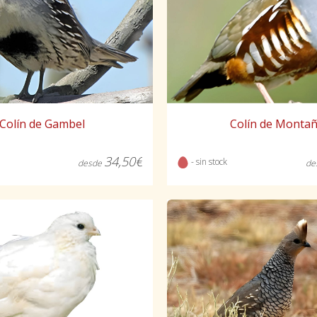
Colín de Gambel
Colín de Monta
34,50€
- sin stock
desde
de