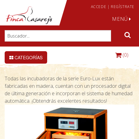
ACCEDE
|
REGÍSTRATE
MENÚ
(0)
CATEGORÍAS
Todas las incubadoras de la serie Euro-Lux están
fabricadas en madera, cuentan con un procesador digital
de última generación e incorporan el sistema de humedad
automática. ¡Obtendrás excelentes resultados!