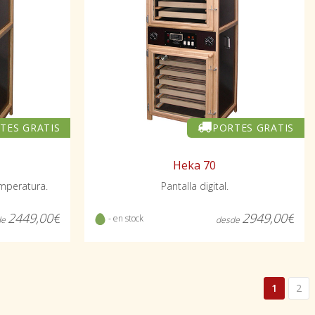
TES GRATIS
PORTES GRATIS
Heka 70
emperatura.
Pantalla digital.
2449,00€
2949,00€
- en stock
de
desde
1
2