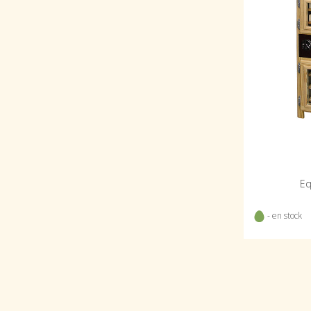
Eq
- en stock