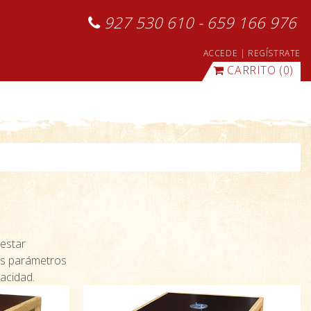
927 530 610 - 659 166 976
ACCEDE
|
REGÍSTRATE
CARRITO
(0)
 estar
os parámetros
acidad.