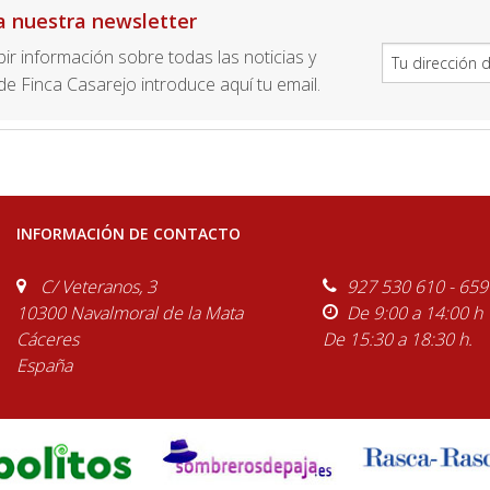
a nuestra newsletter
ibir información sobre todas las noticias y
e Finca Casarejo introduce aquí tu email.
INFORMACIÓN DE CONTACTO
C/ Veteranos, 3
927 530 610 - 659
10300 Navalmoral de la Mata
De 9:00 a 14:00 h
Cáceres
De 15:30 a 18:30 h.
España