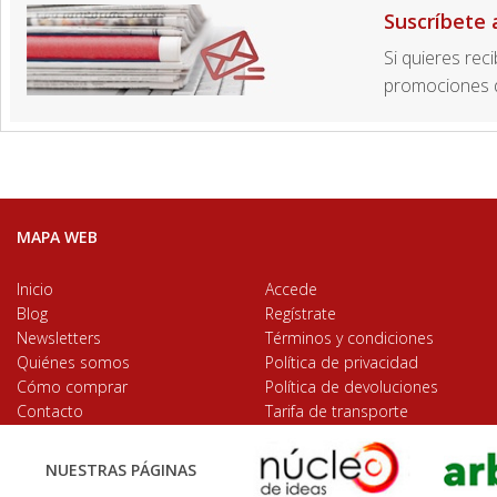
Suscríbete 
Si quieres rec
promociones d
MAPA WEB
Inicio
Accede
Blog
Regístrate
Newsletters
Términos y condiciones
Quiénes somos
Política de privacidad
Cómo comprar
Política de devoluciones
Contacto
Tarifa de transporte
NUESTRAS PÁGINAS