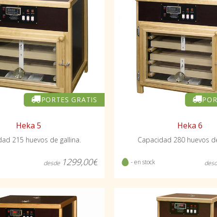
PORTES GRATIS
POR
Heka 5
Heka 6
ad 215 huevos de gallina.
Capacidad 280 huevos de 
1299,00€
- en stock
desde
des