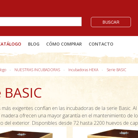
BUSCAR
CATÁLOGO
BLOG
CÓMO COMPRAR
CONTACTO
logo
NUESTRAS INCUBADORAS
Incubadoras HEKA
Serie BASIC
e BASIC
 más exigentes confían en las incubadoras de la serie Basic. Al
n madera ofrecen una mayor garantía en el mantenimiento de l
nto del exterior. Disponibles desde 72 hasta 2200 huevos de cap