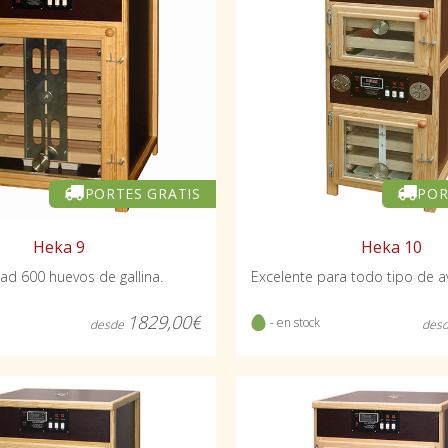
PORTES GRATIS
POR
Heka 9
Heka 10
ad 600 huevos de gallina.
Excelente para todo tipo de av
1829,00€
- en stock
desde
des