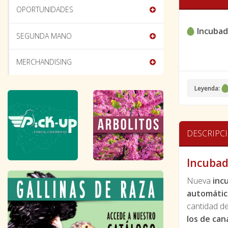
OPORTUNIDADES
Incubad
SEGUNDA MANO
MERCHANDISING
Leyenda:
DESCRIPC
Incubad
Nueva
inc
automátic
cantidad d
los de can