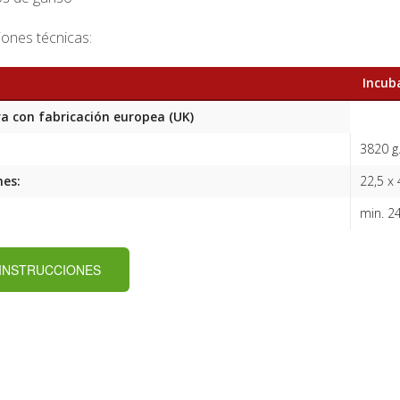
iones técnicas:
Incuba
a con fabricación europea (UK)
3820 g
es:
22,5 x 
min. 2
 INSTRUCCIONES