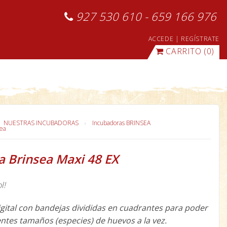
927 530 610 - 659 166 976
ACCEDE
|
REGÍSTRATE
CARRITO
(0)
NUESTRAS INCUBADORAS
Incubadoras BRINSEA
sea
a Brinsea Maxi 48 EX
l!
gital con bandejas divididas en cuadrantes para poder
entes tamaños (especies) de huevos a la vez.