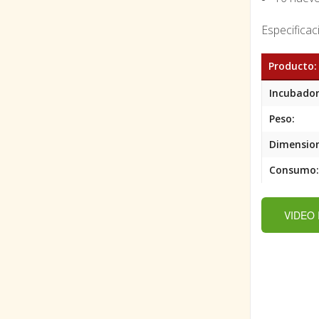
Especificac
Producto:
Incubador
Peso:
Dimension
Consumo:
VIDEO