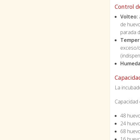
Control d
Volteo:
a
de huevo
parada d
Temper
exceso/d
(indispe
Humeda
Capacida
La incubado
Capacidad 
48 huevo
24 huevo
68 huevo
16 huev