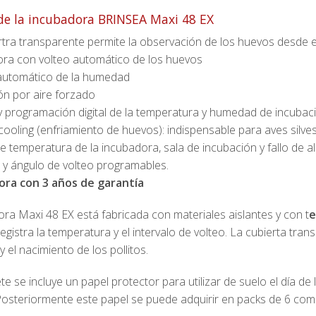
de la incubadora BRINSEA Maxi 48 EX
rtra transparente permite la observación de los huevos desde el
ra con volteo automático de los huevos
automático de la humedad
ión por aire forzado
y programación digital de la temperatura y humedad de incubac
cooling (enfriamiento de huevos): indispensable para aves silve
e temperatura de la incubadora, sala de incubación y fallo de al
o y ángulo de volteo programables.
ora con 3 años de garantía
ra Maxi 48 EX está fabricada con materiales aislantes y con t
e
 registra la temperatura y el intervalo de volteo. La cubierta t
y el nacimiento de los pollitos.
e se incluye un papel protector para utilizar de suelo el día de l
Posteriormente este papel se puede adquirir en packs de 6 co