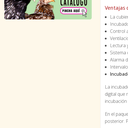
Ventajas 
La cubie
Incubado
Control 
Ventilac
Lectura 
Sistema 
Alarma d
Interval
Incubad
La incubado
digital que
incubación 
En el paquet
posterior. 