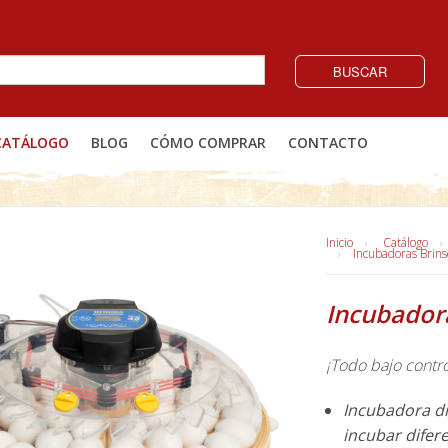
BUSCAR
CATÁLOGO
BLOG
CÓMO COMPRAR
CONTACTO
Inicio
Catálogo
Incubadoras Brin
Incubador
¡Todo bajo contro
Incubadora di
incubar difer