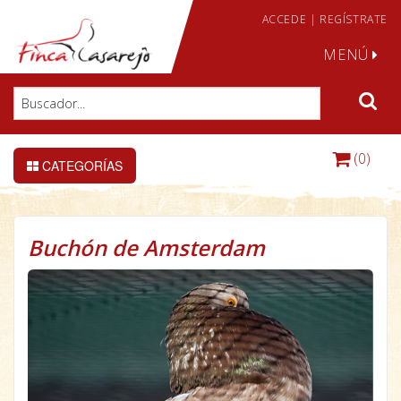
ACCEDE
|
REGÍSTRATE
MENÚ
(0)
CATEGORÍAS
Buchón de Amsterdam