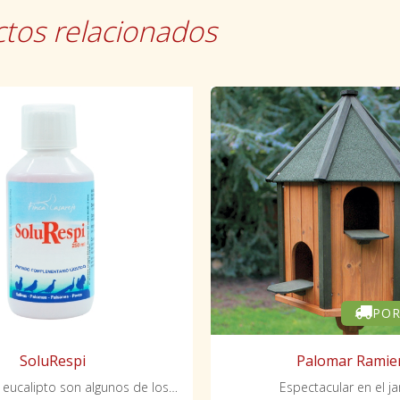
tos relacionados
POR
SoluRespi
Palomar Ramie
Mentolado y eucalipto son algunos de los aromas que desprende
Espectacular en el ja