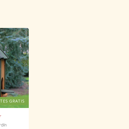
TES GRATIS
r
rdín