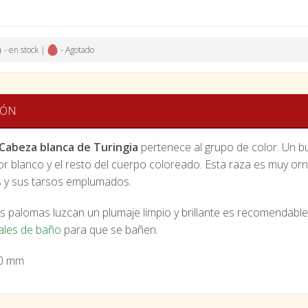
- en stock |
- Agotado
IÓN
Cabeza blanca de Turingia
pertenece al grupo de color. Un bu
or blanco y el resto del cuerpo coloreado. Esta raza es muy orn
s y sus tarsos emplumados.
s palomas luzcan un plumaje limpio y brillante es recomendable 
ales de baño
para que se bañen.
0 mm