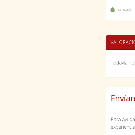
- en stock
VALORACI
Todavía no 
Envían
Para ayudar
experiencia