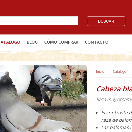
BUSCAR
CATÁLOGO
BLOG
CÓMO COMPRAR
CONTACTO
Inicio
Catálogo
Cabeza bla
Raza muy orname
El contraste 
raza de palom
Las palomas n