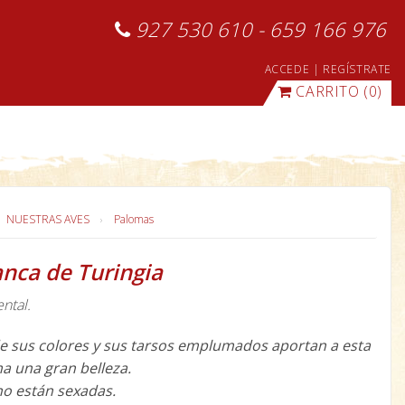
927 530 610 - 659 166 976
ACCEDE
|
REGÍSTRATE
CARRITO
(0)
NUESTRAS AVES
Palomas
nca de Turingia
ntal.
de sus colores y sus tarsos emplumados aportan a esta
a una gran belleza.
o están sexadas.