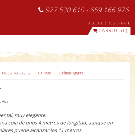
927 530 610 - 659 166 976
ACCEDE
|
REGÍSTRATE
CARRITO
(0)
NUESTRAS AVES
Gallinas
Gallinas ligeras
allo.
ental, muy elegante.
e una cola de unos 4 metros de longitud, aunque en
lares puede alcanzar los 11 metros.