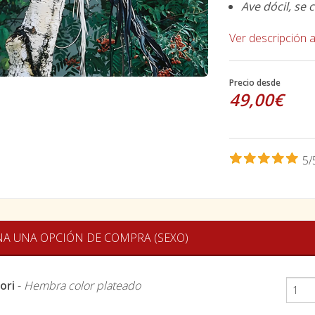
Ave dócil, se
Ver descripción 
Precio desde
49,00€
5/
NA UNA OPCIÓN DE COMPRA (SEXO)
ori
-
Hembra color plateado