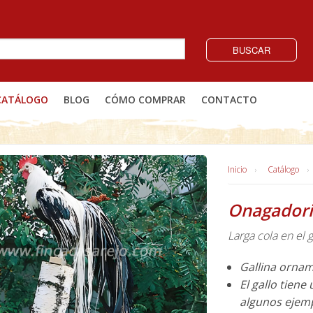
BUSCAR
CATÁLOGO
BLOG
CÓMO COMPRAR
CONTACTO
Inicio
Catálogo
Onagadori
Larga cola en el g
Gallina ornam
El gallo tien
algunos ejemp