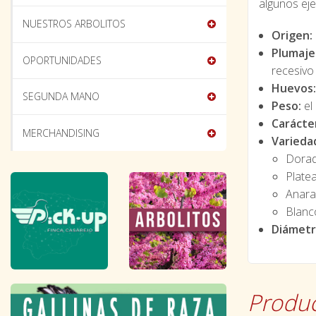
algunos eje
NUESTROS ARBOLITOS
Origen:
Plumaje
OPORTUNIDADES
recesivo
Huevos:
SEGUNDA MANO
Peso:
el 
Carácte
MERCHANDISING
Variedad
Dora
Plate
Anara
Blanc
Diámetro
Produc