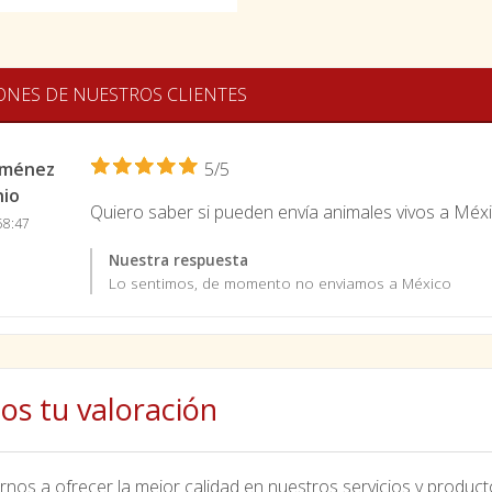
ONES DE NUESTROS CLIENTES
Jiménez
5/5
nio
Quiero saber si pueden envía animales vivos a Méx
58:47
Nuestra respuesta
Lo sentimos, de momento no enviamos a México
os tu valoración
nos a ofrecer la mejor calidad en nuestros servicios y product