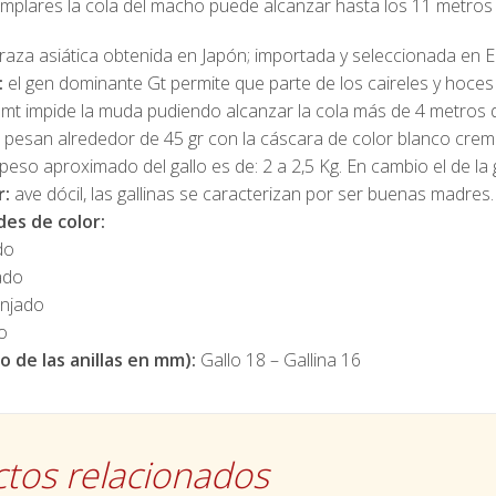
mplares la cola del macho puede alcanzar hasta los 11 metros 
raza asiática obtenida en Japón; importada y seleccionada en Eu
:
el gen dominante Gt permite que parte de los caireles y hoces 
 mt impide la muda pudiendo alcanzar la cola más de 4 metros d
pesan alrededor de 45 gr con la cáscara de color blanco crem
peso aproximado del gallo es de: 2 a 2,5 Kg. En cambio el de la g
r:
ave dócil, las gallinas se caracterizan por ser buenas madres.
es de color:
do
ado
njado
o
 de las anillas en mm):
Gallo 18 – Gallina 16
tos relacionados