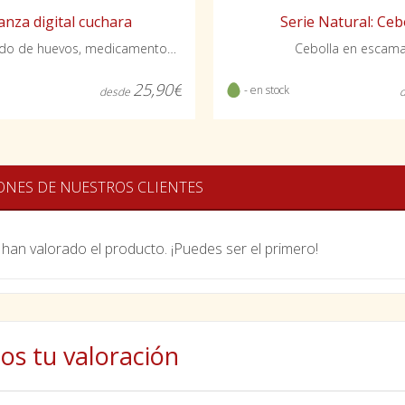
Serie Natural: Ceb
anza digital cuchara
Cebolla en escam
Para el pesado de huevos, medicamentos, vitaminas...
25,90€
- en stock
desde
ONES DE NUESTROS CLIENTES
han valorado el producto. ¡Puedes ser el primero!
os tu valoración