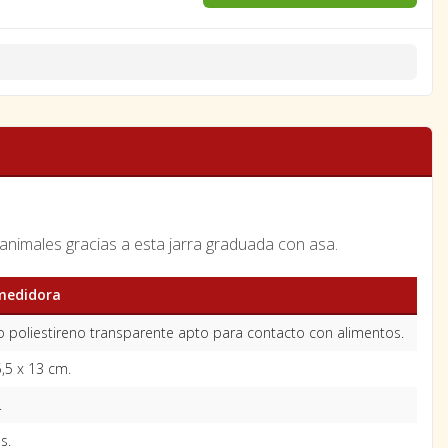
animales gracias a esta jarra graduada con asa.
medidora
co poliestireno transparente apto para contacto con alimentos.
5,5 x 13 cm.
.
os.