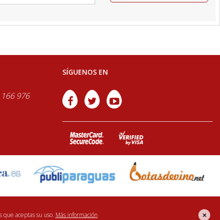
SÍGUENOS EN
 166 976
×
s que aceptas su uso.
Más información