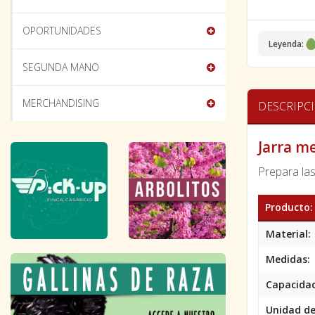
OPORTUNIDADES
Leyenda:
SEGUNDA MANO
MERCHANDISING
DESCRIPC
Jarra m
Prepara las
Producto:
Material:
Medidas:
Capacida
Unidad de