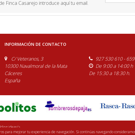
e Finca Casarejo introduce aquí tu email.
INFORMACIÓN DE CONTACTO
C/ Veteranos, 3
927 530 610 - 659
10300 Navalmoral de la Mata
De 9:00 a 14:00 h
Cáceres
De 15:30 a 18:30 h.
España
ding ideas/>
eros para mejorar tu experiencia de navegación. Si continúas navegando consideramo