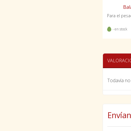
Bal
- en stock
VALORACI
Todavía no 
Envían