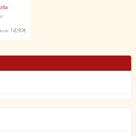
olla
as
14,90€
desde