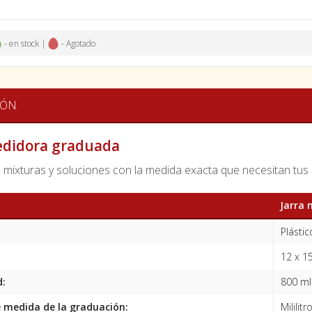
- en stock |
- Agotado
IÓN
edidora graduada
 mixturas y soluciones con la medida exacta que necesitan tus 
Jarra 
Plásti
12 x 1
d:
800 ml
 medida de la graduación:
Mililitr