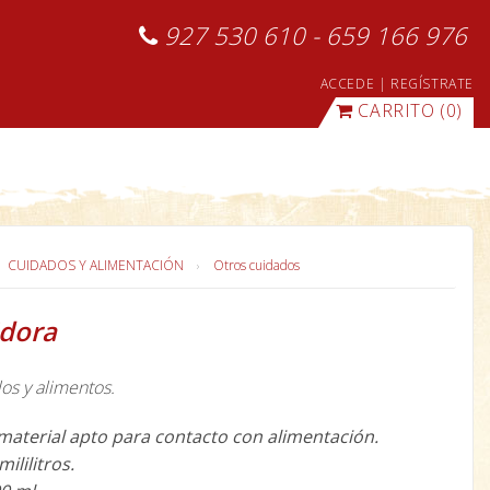
927 530 610 - 659 166 976
ACCEDE
|
REGÍSTRATE
CARRITO
(0)
CUIDADOS Y ALIMENTACIÓN
Otros cuidados
idora
os y alimentos.
material apto para contacto con alimentación.
ililitros.