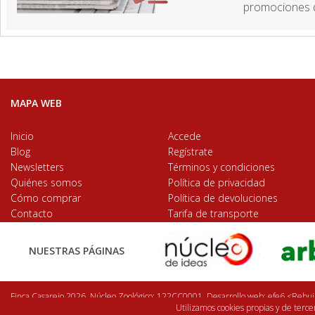
promociones d
MAPA WEB
Inicio
Accede
Blog
Regístrate
Newsletters
Términos y condiciones
Quiénes somos
Política de privacidad
Cómo comprar
Política de devoluciones
Contacto
Tarifa de transporte
NUESTRAS PÁGINAS
Finca Casarejo 2026. Núcleo Zoológico: 122CC0001. Desarrollo web:
efe6 <Rebuil
Utilizamos cookies propias y de terc