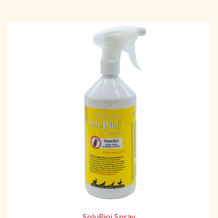
SoluPioj Spray