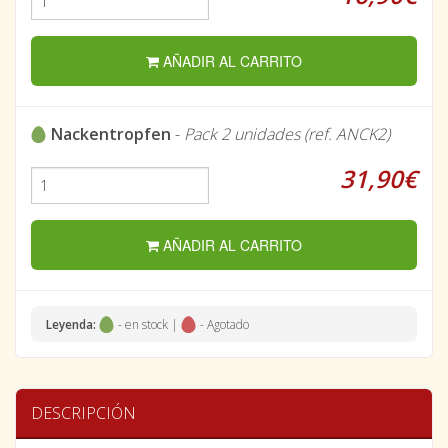
AÑADIR AL CARRITO
Nackentropfen
-
Pack 2 unidades (ref. ANCK2)
31,90€
AÑADIR AL CARRITO
Leyenda:
- en stock |
- Agotado
DESCRIPCIÓN