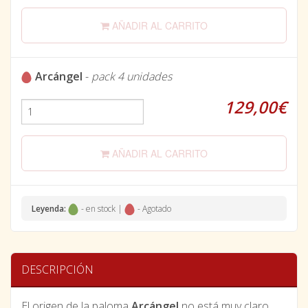
AÑADIR AL CARRITO
Arcángel
-
pack 4 unidades
129,00€
AÑADIR AL CARRITO
Leyenda:
- en stock |
- Agotado
DESCRIPCIÓN
El origen de la paloma
Arcángel
no está muy claro,