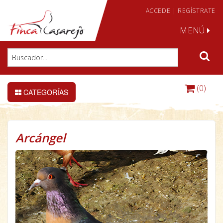
ACCEDE
|
REGÍSTRATE
MENÚ
(0)
CATEGORÍAS
Arcángel