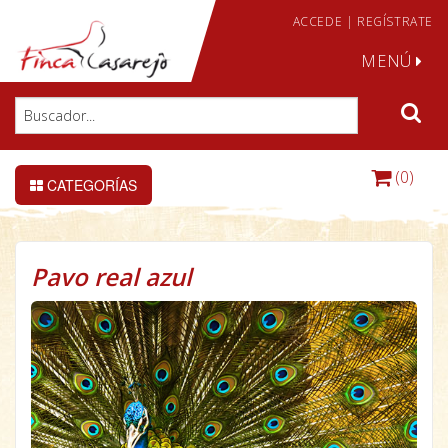
ACCEDE
|
REGÍSTRATE
MENÚ
(0)
CATEGORÍAS
Pavo real azul