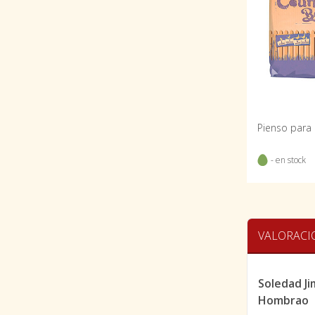
- en stock
VALORACI
Soledad J
Hombrao