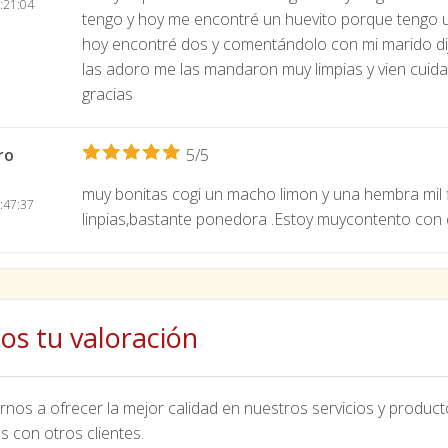
:21:04
tengo y hoy me encontré un huevito porque tengo u
hoy encontré dos y comentándolo con mi marido dijo
las adoro me las mandaron muy limpias y vien cuid
gracias
ro
5/5
muy bonitas cogi un macho limon y una hembra mil f
:47:37
linpias,bastante ponedora .Estoy muycontento con e
os tu valoración
nos a ofrecer la mejor calidad en nuestros servicios y product
s con otros clientes.