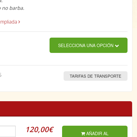
a.
 no barba.
ampliada
SELECCIONA UNA OPCIÓN
5
TARIFAS DE TRANSPORTE
120,00€
AÑADIR AL