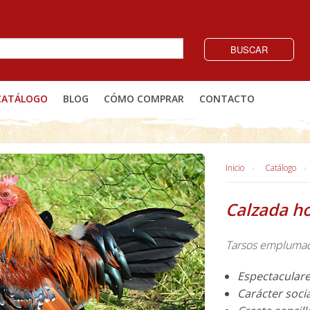
BUSCAR
CATÁLOGO
BLOG
CÓMO COMPRAR
CONTACTO
Inicio
Catálogo
Calzada h
Tarsos empluma
Espectaculare
Carácter soci