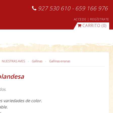
927 530 610 - 659 166 976
ACCEDE
|
REGÍSTRATE
CARRITO
(0)
NUESTRAS AVES
Gallinas
Gallinas enanas
olandesa
dos.
s variedades de color.
able.