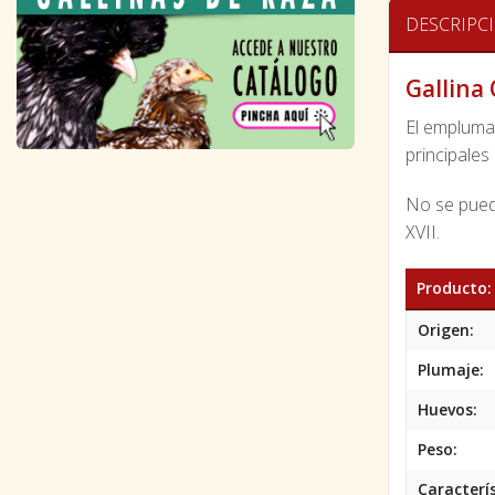
DESCRIPC
Gallina
El emplumad
principales 
No se puede
XVII.
Producto:
Origen:
Plumaje:
Huevos:
Peso:
Caracterís