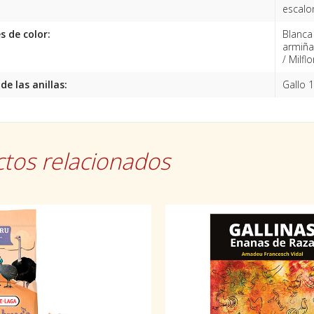
escalo
s de color:
Blanca 
armiñad
/ Milfl
e las anillas:
Gallo 
tos relacionados