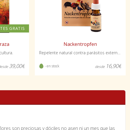
TES GRATIS
 raza
Nackentropfen
cultura.
Repelente natural contra parásitos externos.
39,00€
16,90€
- en stock
desde
desde
l flores son preciosas y dóciles no asen ni un mes que las