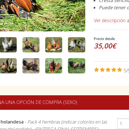
Cresta sencill
Puede tener o
Ver descripción 
Precio desde
35,00€
5/
NA UNA OPCIÓN DE COMPRA (SEXO)
 holandesa
-
Pack 4 hembras (indicar color/es en las