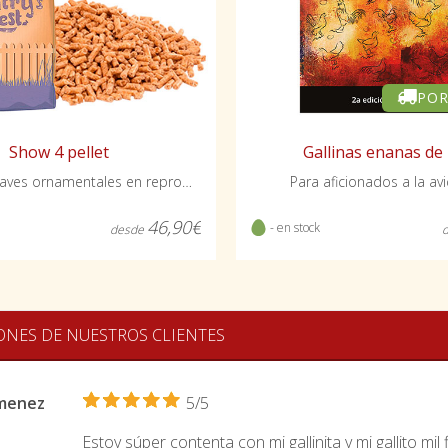
POR
Show 4 pellet
Gallinas enanas de
Pienso para aves ornamentales en reproducción
Para aficionados a la avi
46,90€
- en stock
desde
ONES DE NUESTROS CLIENTES
imenez
5/5
Estoy súper contenta con mi gallinita y mi gallito mi