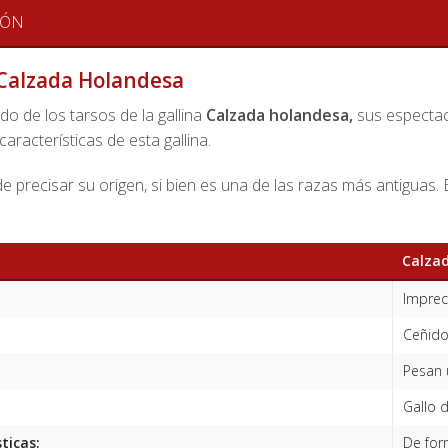
IÓN
 Calzada Holandesa
o de los tarsos de la gallina
Calzada holandesa,
sus espectacu
características de esta gallina.
 precisar su origen, si bien es una de las razas más antiguas. 
Calza
Imprec
Ceñido
Pesan 
Gallo d
ticas:
De for